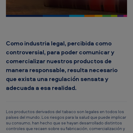
i
c
a
n
T
Como industria legal, percibida como
o
controversial, para poder comunicar y
b
comercializar nuestros productos de
a
manera responsable, resulta necesario
c
que exista una regulación sensata y
c
adecuada a esa realidad.
o
C
e
Los productos derivados del tabaco son legales en todos los
países del mundo. Los riesgos para la salud que puede implicar
n
su consumo, han hecho que se hayan desarrollado distintos
controles que recaen sobre su fabricación, comercialización y
t