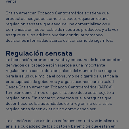
venta.
r
British American Tobacco Centroamérica sostiene que
o
productos riesgosos como el tabaco, requieren de una
a
regulación sensata, que asegure una comercialización y
comunicación responsable de nuestros productos y a la vez,
m
asegure que los adultos puedan continuar tomando
é
decisiones informadas acerca del consumo de cigarrillos.
r
Regulación sensata
i
La fabricación, promoción, venta y consumo de los productos
c
derivados del tabaco están sujetos a una importante
regulación en casi todos los países del mundo. Los riesgos
a
para la salud que implica el consumo de cigarrillos justifica la
preocupación de gobiernos y organizaciones para la salud.
-
Desde British American Tobacco Centroamérica (BATCA),
R
también coincidimos en que el tabaco debe estar sujeto a
regulaciones. Sin embargo, creemos que la pregunta que
e
deben hacerse las autoridades de la región, no es si tales
g
regulaciones deben existir, sino cómo deben ser.
u
La elección de los distintos enfoques restrictivos implica un
l
análisis cuidadoso de los costos y beneficios que están en