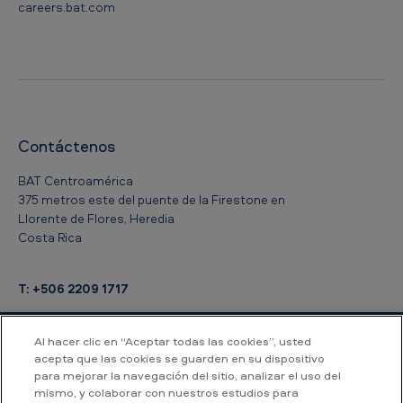
careers.bat.com
Contáctenos
BAT Centroamérica
375 metros este del puente de la Firestone en
Llorente de Flores, Heredia
Costa Rica
T: +506 2209 1717
Al hacer clic en “Aceptar todas las cookies”, usted
acepta que las cookies se guarden en su dispositivo
Accesibilidad
Aviso de Privacidad
para mejorar la navegación del sitio, analizar el uso del
mismo, y colaborar con nuestros estudios para
Aviso de Privacidad para Empleados