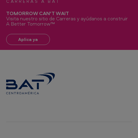
CARRERAS A BAT
TOMORROW CAN'T WAIT
Visita nuestro sitio de Carreras y ayúdanos a construir
A Better Tomorrow™
Aplica ya